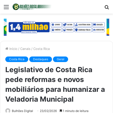
Menu
P
p
Início
/
Canais
/
Costa Rica
Costa Rica
Destaques
Geral
Legislativo de Costa Rica
pede reformas e novos
mobiliários para humanizar a
Veladoria Municipal
Bulhões Digital
23/02/2026
1 minuto de leitura