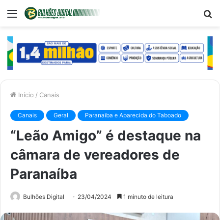
Menu
P
p
Início
/
Canais
Canais
Geral
Paranaiba e Aparecida do Taboado
“Leão Amigo” é destaque na
câmara de vereadores de
Paranaíba
Bulhões Digital
23/04/2024
1 minuto de leitura