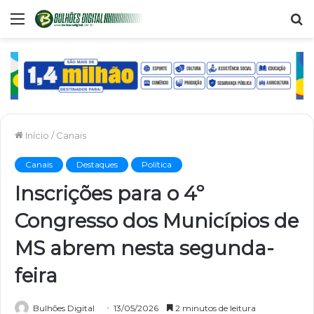
Menu
P
p
Início
/
Canais
Canais
Destaques
Política
Inscrições para o 4º
Congresso dos Municípios de
MS abrem nesta segunda-
feira
Bulhões Digital
13/05/2026
2 minutos de leitura