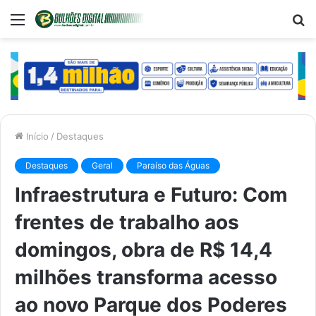
Menu
P
p
Início
/
Destaques
Destaques
Geral
Paraíso das Águas
Infraestrutura e Futuro: Com
frentes de trabalho aos
domingos, obra de R$ 14,4
milhões transforma acesso
ao novo Parque dos Poderes