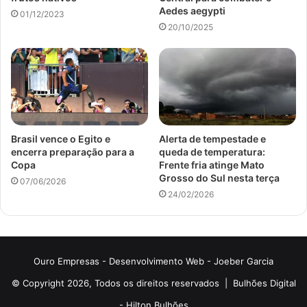
Aedes aegypti
01/12/2023
20/10/2025
Brasil vence o Egito e
Alerta de tempestade e
encerra preparação para a
queda de temperatura:
Copa
Frente fria atinge Mato
Grosso do Sul nesta terça
07/06/2026
24/02/2026
Ouro Empresas
- Desenvolvimento Web -
Joeber Garcia
© Copyright 2026, Todos os direitos reservados |
Bulhões Digital
-
Hilton Bulhões