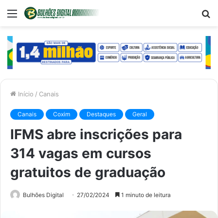
Menu
P
p
Início
/
Canais
Canais
Coxim
Destaques
Geral
IFMS abre inscrições para
314 vagas em cursos
gratuitos de graduação
Bulhões Digital
27/02/2024
1 minuto de leitura