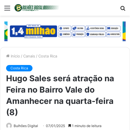
Menu
P
p
Início
/
Canais
/
Costa Rica
Costa Rica
Hugo Sales será atração na
Feira no Bairro Vale do
Amanhecer na quarta-feira
(8)
Bulhões Digital
07/01/2025
1 minuto de leitura