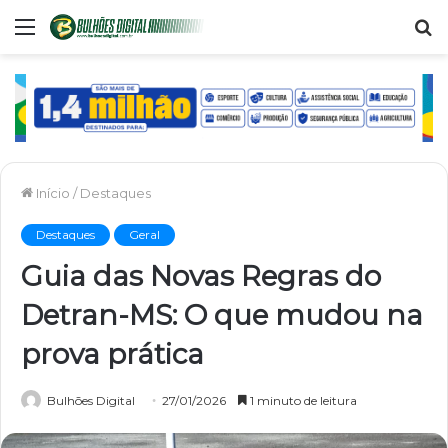
Menu
P
p
Início
/
Destaques
Destaques
Geral
Guia das Novas Regras do
Detran-MS: O que mudou na
prova prática
Bulhões Digital
27/01/2026
1 minuto de leitura