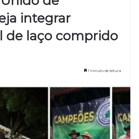
 Unido de
eja integrar
al de laço comprido
1 minuto de leitura