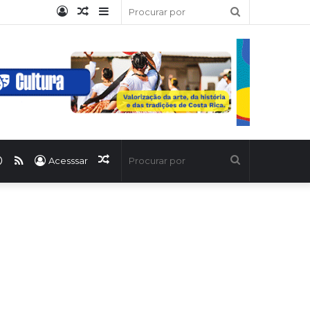
Entrar
Artigo
Barra
Procurar
aleatório
Lateral
por
ook
uTube
WhatsApp
RSS
Artigo
Procurar
Acesssar
aleatório
por