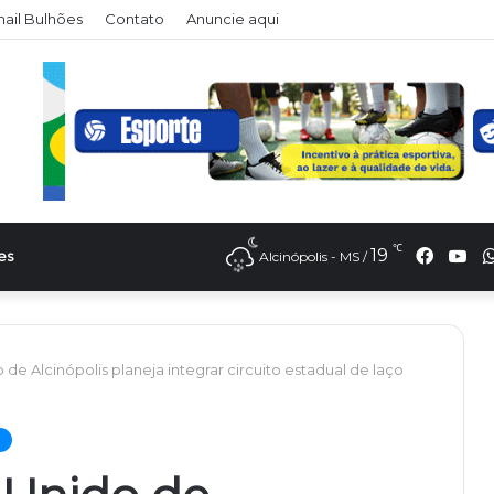
il Bulhões
Contato
Anuncie aqui
℃
Faceb
Yo
19
es
Alcinópolis - MS /
e Alcinópolis planeja integrar circuito estadual de laço