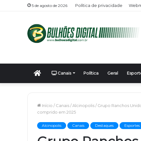
Política de privacidade
Webma
5 de agosto de 2026
Início
Canais
Política
Geral
Esport
Início
/
Canais
/
Alcinopolis
/
Grupo Ranchos Unido d
comprido em 2025
Alcinopolis
Canais
Destaques
Esportes