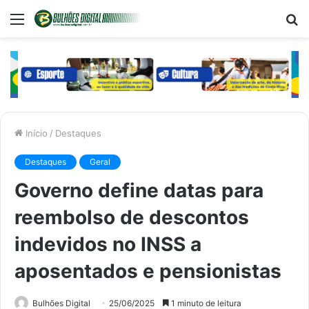
Menu
P
p
Início
/
Destaques
Destaques
Geral
Governo define datas para
reembolso de descontos
indevidos no INSS a
aposentados e pensionistas
Bulhões Digital
25/06/2025
1 minuto de leitura