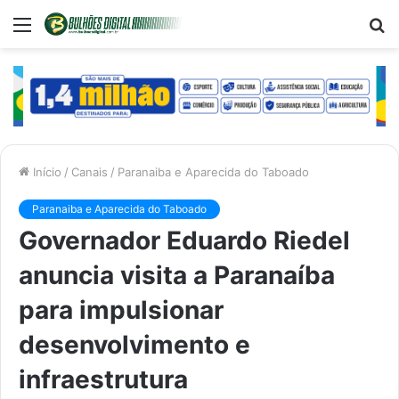
Menu
P
p
Início
/
Canais
/
Paranaiba e Aparecida do Taboado
Paranaiba e Aparecida do Taboado
Governador Eduardo Riedel
anuncia visita a Paranaíba
para impulsionar
desenvolvimento e
infraestrutura