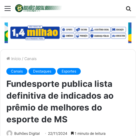
Menu
P
p
Início
/
Canais
Canais
Destaques
Esportes
Fundesporte publica lista
definitiva de indicados ao
prêmio de melhores do
esporte de MS
Bulhões Digital
22/11/2024
1 minuto de leitura