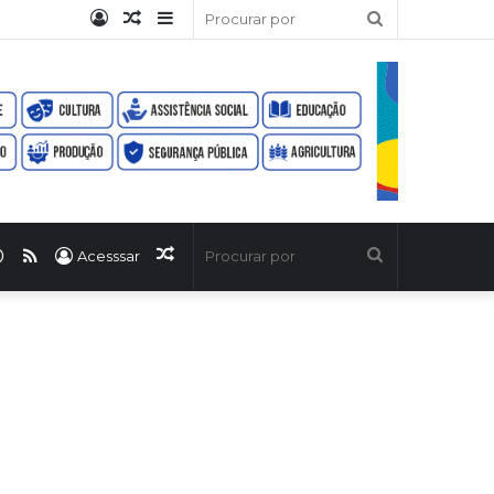
Entrar
Artigo
Barra
Procurar
aleatório
Lateral
por
ook
uTube
WhatsApp
RSS
Artigo
Procurar
Acesssar
aleatório
por