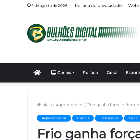
Política de privacidade
Webma
9 de agosto de 2026
Início
Canais
Política
Geral
Esport
Início
/
Agronegócios
/
Frio ganha força e derru
Agronegócios
Canais
Destaques
Geral
Frio ganha forç