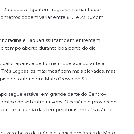
ã, Dourados e Iguatemi registram amanhecer
mômetros podem variar entre 6°C e 23°C, com
 Andradina e Taquarussu também enfrentam
 e tempo aberto durante boa parte do dia.
, o calor aparece de forma moderada durante a
Três Lagoas, as máximas ficam mais elevadas, mas
pico de outono em Mato Grosso do Sul.
po segue estável em grande parte do Centro-
mínio de sol entre nuvens. O cenário é provocado
avorece a queda das temperaturas em várias áreas
uvas abaixo da média histórica em áreas de Mato