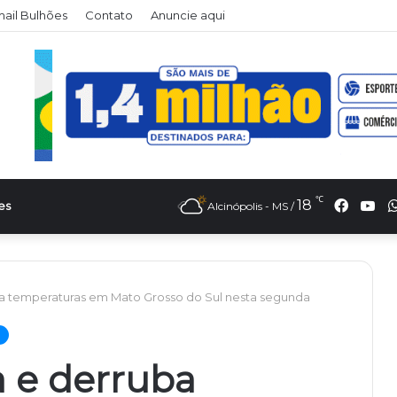
il Bulhões
Contato
Anuncie aqui
℃
Faceb
Yo
18
es
Alcinópolis - MS /
ba temperaturas em Mato Grosso do Sul nesta segunda
a e derruba