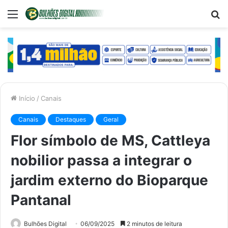
Menu
P
p
Início
/
Canais
Canais
Destaques
Geral
Flor símbolo de MS, Cattleya
nobilior passa a integrar o
jardim externo do Bioparque
Pantanal
Bulhões Digital
06/09/2025
2 minutos de leitura