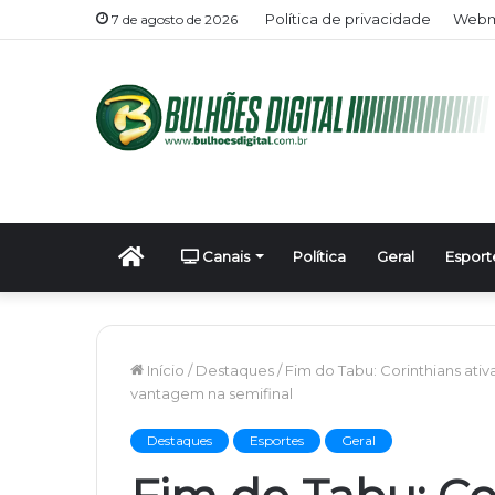
Política de privacidade
Webma
7 de agosto de 2026
Início
Canais
Política
Geral
Esport
Início
/
Destaques
/
Fim do Tabu: Corinthians ati
vantagem na semifinal
Destaques
Esportes
Geral