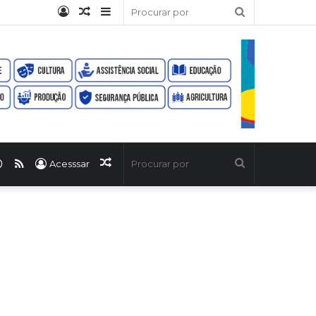
Entrar
Artigo
Barra
Procurar
aleatório
Lateral
por
ook
uTube
WhatsApp
RSS
Artigo
Procurar
Acesssar
aleatório
por