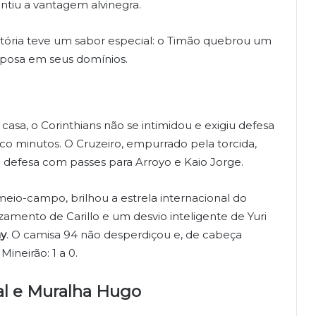
antiu a vantagem alvinegra.
itória teve um sabor especial: o Timão quebrou um
posa em seus domínios.
asa, o Corinthians não se intimidou e exigiu defesa
inco minutos. O Cruzeiro, empurrado pela torcida,
a defesa com passes para Arroyo e Kaio Jorge.
eio-campo, brilhou a estrela internacional do
zamento de Carillo e um desvio inteligente de Yuri
y
. O camisa 94 não desperdiçou e, de cabeça
ineirão: 1 a 0.
l e Muralha Hugo