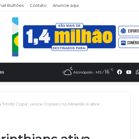
il Bulhões
Contato
Anuncie aqui
℃
Faceb
Yo
16
es
Alcinópolis - MS /
va ‘Modo Copa’, vence Cruzeiro no Mineirão e abre