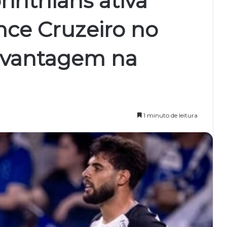
rinthians ativa
nce Cruzeiro no
e vantagem na
1 minuto de leitura