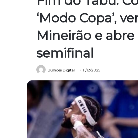
Fim do Tabu: Co
‘Modo Copa’, ve
Mineirão e abr
semifinal
Bulhões Digital
11/12/2025