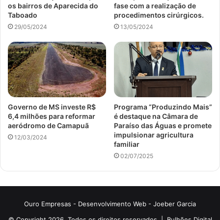
os bairros de Aparecida do
fase com a realização de
Taboado
procedimentos cirúrgicos.
29/05/2024
13/05/2024
Governo de MS investe R$
Programa “Produzindo Mais”
6,4 milhões para reformar
é destaque na Câmara de
aeródromo de Camapuã
Paraíso das Águas e promete
impulsionar agricultura
12/03/2024
familiar
02/07/2025
Ouro Empresas
- Desenvolvimento Web -
Joeber Garcia
© Copyright 2026, Todos os direitos reservados |
Bulhões Digital