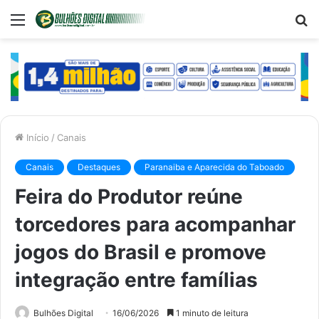
Menu
P
p
Início
/
Canais
Canais
Destaques
Paranaiba e Aparecida do Taboado
Feira do Produtor reúne
torcedores para acompanhar
jogos do Brasil e promove
integração entre famílias
Bulhões Digital
16/06/2026
1 minuto de leitura