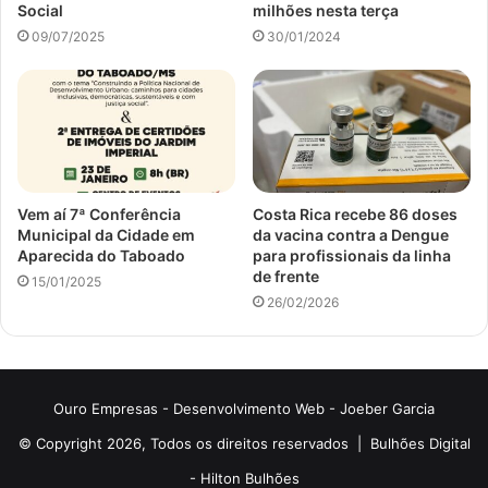
Social
milhões nesta terça
09/07/2025
30/01/2024
Vem aí 7ª Conferência
Costa Rica recebe 86 doses
Municipal da Cidade em
da vacina contra a Dengue
Aparecida do Taboado
para profissionais da linha
de frente
15/01/2025
26/02/2026
Ouro Empresas
- Desenvolvimento Web -
Joeber Garcia
© Copyright 2026, Todos os direitos reservados |
Bulhões Digital
-
Hilton Bulhões