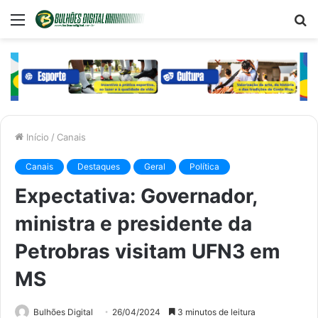
Menu
P
p
Início
/
Canais
Canais
Destaques
Geral
Política
Expectativa: Governador,
ministra e presidente da
Petrobras visitam UFN3 em
MS
Bulhões Digital
26/04/2024
3 minutos de leitura