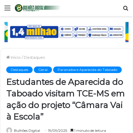
Menu
P
p
Início
/
Destaques
Destaques
Geral
Paranaiba e Aparecida do Taboado
Estudantes de Aparecida do
Taboado visitam TCE-MS em
ação do projeto “Câmara Vai
à Escola”
Bulhões Digital
19/09/2025
1 minuto de leitura