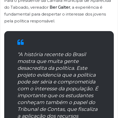
Para o presidente da Câmara Municipal de Aparecida
do Taboado, vereador
Ber Galter
, a experiência é
fundamental para despertar o interesse dos jovens
pela política responsável.
“A história recente do Brasil
mostra que muita gente
desacredita da política. Este
projeto evidencia que a política
pode ser séria e comprometida
com o interesse da população. É
importante que os estudantes
conheçam também o papel do
Tribunal de Contas, que fiscaliza
a aplicação dos recursos