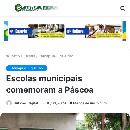
Menu
P
p
Início
/
Canais
/
Camapuã-Figueirão
Camapuã-Figueirão
Escolas municipais
comemoram a Páscoa
Bulhões Digital
30/03/2024
Menos de um minuto