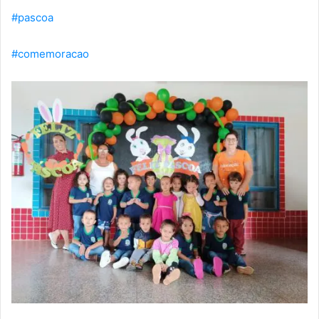
#pascoa
#comemoracao