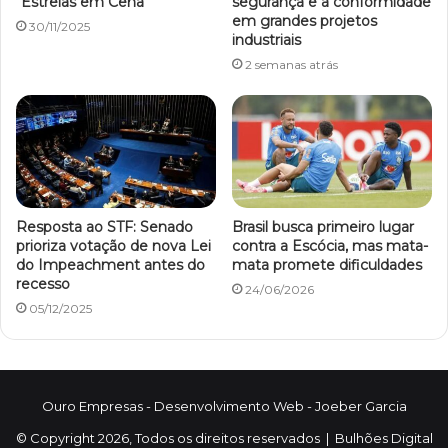
“Estrelas em Cena”
segurança e a conformidade
em grandes projetos
30/11/2025
industriais
2 semanas atrás
Resposta ao STF: Senado
Brasil busca primeiro lugar
prioriza votação de nova Lei
contra a Escócia, mas mata-
do Impeachment antes do
mata promete dificuldades
recesso
24/06/2026
05/12/2025
Ouro Empresas
- Desenvolvimento Web -
Joeber Garcia
© Copyright 2026, Todos os direitos reservados |
Bulhões Digital