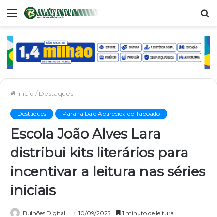
Menu
P
p
Início
/
Destaques
Destaques
Paranaiba e Aparecida do Taboado
Escola João Alves Lara
distribui kits literários para
incentivar a leitura nas séries
iniciais
Bulhões Digital
10/09/2025
1 minuto de leitura