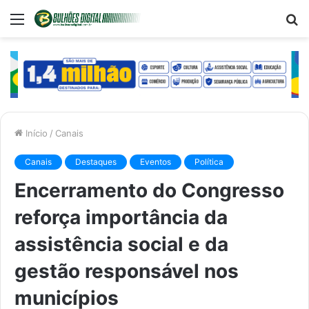
Menu
P
p
Início
/
Canais
Canais
Destaques
Eventos
Política
Encerramento do Congresso
reforça importância da
assistência social e da
gestão responsável nos
municípios