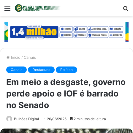
Menu
P
p
Início
/
Canais
Canais
Destaques
Política
Em meio a desgaste, governo
perde apoio e IOF é barrado
no Senado
Bulhões Digital
26/06/2025
2 minutos de leitura