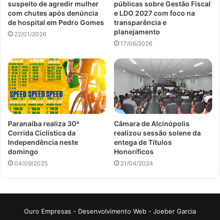
suspeito de agredir mulher
públicas sobre Gestão Fiscal
com chutes após denúncia
e LDO 2027 com foco na
de hospital em Pedro Gomes
transparência e
planejamento
22/01/2026
17/06/2026
Paranaíba realiza 30ª
Câmara de Alcinópolis
Corrida Ciclística da
realizou sessão solene da
Independência neste
entega de Títulos
domingo
Honoríficos
04/09/2025
21/04/2024
Ouro Empresas
- Desenvolvimento Web -
Joeber Garcia