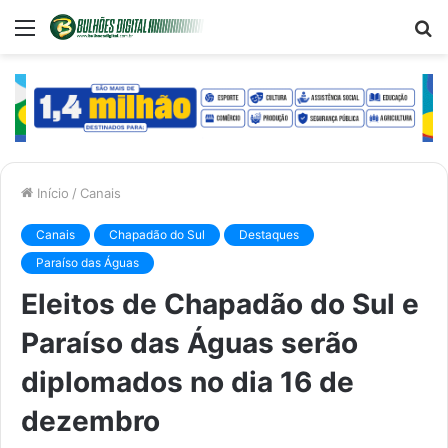
Menu
P
p
Início
/
Canais
Canais
Chapadão do Sul
Destaques
Paraíso das Águas
Eleitos de Chapadão do Sul e
Paraíso das Águas serão
diplomados no dia 16 de
dezembro