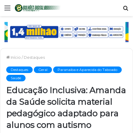
Menu
P
p
Início
/
Destaques
Destaques
Geral
Paranaiba e Aparecida do Taboado
Saúde
Educação Inclusiva: Amanda
da Saúde solicita material
pedagógico adaptado para
alunos com autismo