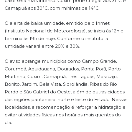
calor será mais intenso: Coxim pode chegar aos 31°C e
Camapuã aos 30°C, com mínimas de 14°C.
O alerta de baixa umidade, emitido pelo Inmet
(Instituto Nacional de Meteorologia), se inicia às 12h e
termina às 19h de hoje. Conforme o instituto, a
umidade variará entre 20% e 30%.
O aviso abrange municípios como Campo Grande,
Corumbá, Aquidauana, Dourados, Ponta Porã, Porto
Murtinho, Coxim, Camapuã, Três Lagoas, Maracaju,
Bonito, Jardim, Bela Vista, Sidrolândia, Ribas do Rio
Pardo e São Gabriel do Oeste, além de outras cidades
das regiões pantaneira, norte e leste do Estado. Nessas
localidades, a recomendação é reforçar a hidratação e
evitar atividades físicas nos horários mais quentes do
dia.