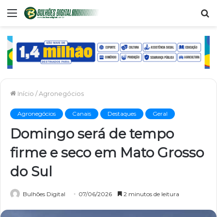
Menu
P
p
Início
/
Agronegócios
Agronegócios
Canais
Destaques
Geral
Domingo será de tempo
firme e seco em Mato Grosso
do Sul
Bulhões Digital
07/06/2026
2 minutos de leitura