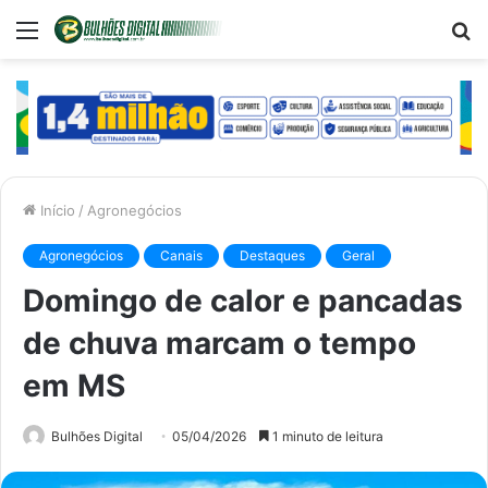
Menu
P
p
Início
/
Agronegócios
Agronegócios
Canais
Destaques
Geral
Domingo de calor e pancadas
de chuva marcam o tempo
em MS
Bulhões Digital
05/04/2026
1 minuto de leitura