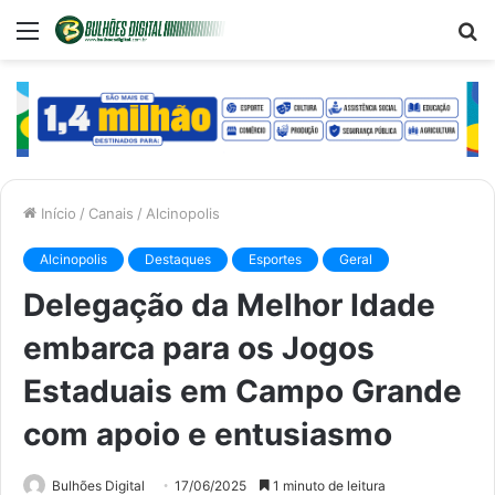
Menu
P
p
Início
/
Canais
/
Alcinopolis
Alcinopolis
Destaques
Esportes
Geral
Delegação da Melhor Idade
embarca para os Jogos
Estaduais em Campo Grande
com apoio e entusiasmo
Bulhões Digital
17/06/2025
1 minuto de leitura