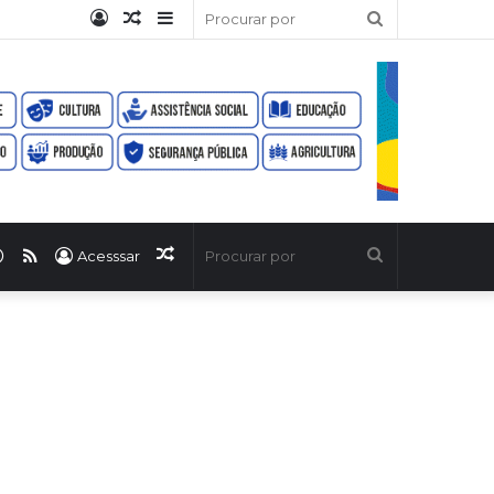
Entrar
Artigo
Barra
Procurar
aleatório
Lateral
por
ook
uTube
WhatsApp
RSS
Artigo
Procurar
Acesssar
aleatório
por