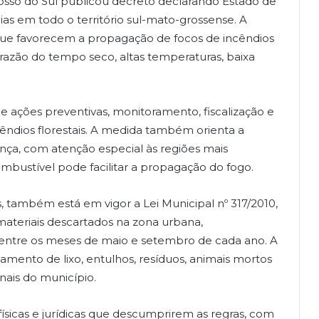
osso do Sul publicou decreto declarando Estado de
as em todo o território sul-mato-grossense. A
que favorecem a propagação de focos de incêndios
razão do tempo seco, altas temperaturas, baixa
e ações preventivas, monitoramento, fiscalização e
ncêndios florestais. A medida também orienta a
nça, com atenção especial às regiões mais
mbustível pode facilitar a propagação do fogo.
, também está em vigor a Lei Municipal nº 317/2010,
 materiais descartados na zona urbana,
ntre os meses de maio e setembro de cada ano. A
mento de lixo, entulhos, resíduos, animais mortos
nais do município.
físicas e jurídicas que descumprirem as regras, com