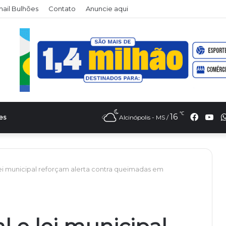
il Bulhões
Contato
Anuncie aqui
℃
Faceb
Yo
16
es
Alcinópolis - MS /
ei municipal reforçam alerta contra queimadas em