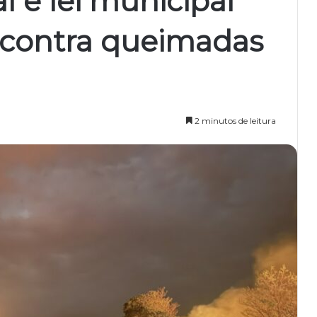
l e lei municipal
 contra queimadas
2 minutos de leitura