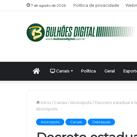
Política de privacidade
Webma
7 de agosto de 2026
Início
Canais
Política
Geral
Esport
Início
/
Canais
/
Alcinopolis
/
Decreto estadual e l
Alcinópolis
Alcinopolis
Canais
Destaques