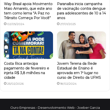
Way Brasil apoia Movimento
Paranaíba inicia campanha
Maio Amarelo, que este ano
de vacinação contra dengue
tem como lema “A Paz no
para adolescentes de 10 a 14
Trânsito Começa Por Você”
anos
02/05/2024
27/01/2025
Costa Rica antecipa
Jovem Terena da Rede
pagamento de fevereiro e
Estadual de Ensino é
injeta R$ 3,8 milhões na
aprovada em 1º lugar no
cidade
curso de Direito da UFMS
25/02/2026
18/02/2024
Ouro Empresas
- Desenvolvimento Web -
Joeber Garcia