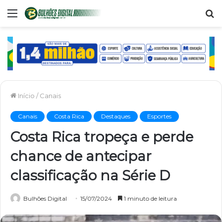
Menu
P
p
Início
/
Canais
Canais
Costa Rica
Destaques
Esportes
Costa Rica tropeça e perde
chance de antecipar
classificação na Série D
Bulhões Digital
15/07/2024
1 minuto de leitura