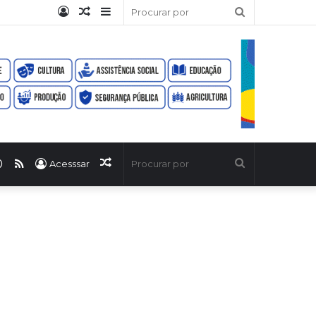
Entrar
Artigo
Barra
Procurar
aleatório
Lateral
por
ook
uTube
WhatsApp
RSS
Artigo
Procurar
Acesssar
aleatório
por