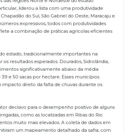
os das regiões Norte e Nordeste do estado
ticular, liderou a lista com uma produtividade
 Chapadão do Sul, São Gabriel do Oeste, Maracaju e
úmeros expressivos, todos com produtividades
flete a combinação de práticas agrícolas eficientes
l do estado, tradicionalmente importantes na
 os resultados esperados. Dourados, Sidrolândia,
dimentos significativamente abaixo da média
 39 e 50 sacas por hectare. Esses municípios
 impacto direto da falta de chuvas durante os
ator decisivo para o desempenho positivo de alguns
irrigadas, como as localizadas em Ribas do Rio
entos muito mais elevados. A coleta de dados em
rmitiram um mapeamento detalhado da safra, com