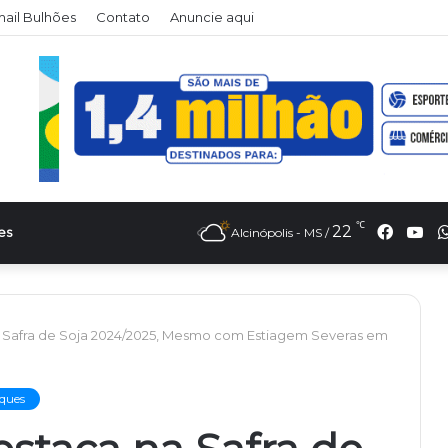
il Bulhões
Contato
Anuncie aqui
℃
Faceb
Yo
22
es
Alcinópolis - MS /
a Safra de Soja 2024/2025, Mesmo com Estiagem Severas em
ques