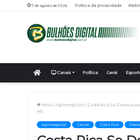
Política de privacidade
Webma
7 de agosto de 2026
Início
Canais
Política
Geral
Esport
Início
/
Agronegócios
/
Costa Rica Se Destaca n
MS
Agronegócios
Canais
Costa Rica
Desta