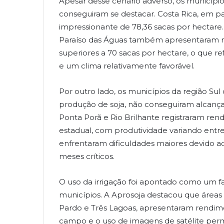
Apesar desse cenário adverso, os municípi
conseguiram se destacar. Costa Rica, em par
impressionante de 78,36 sacas por hectare.
Paraíso das Águas também apresentaram n
superiores a 70 sacas por hectare, o que re
e um clima relativamente favorável.
Por outro lado, os municípios da região Su
produção de soja, não conseguiram alcançar
Ponta Porã e Rio Brilhante registraram ren
estadual, com produtividade variando entre
enfrentaram dificuldades maiores devido ao
meses críticos.
O uso da irrigação foi apontado como um f
municípios. A Aprosoja destacou que áreas 
Pardo e Três Lagoas, apresentaram rendim
campo e o uso de imagens de satélite pe