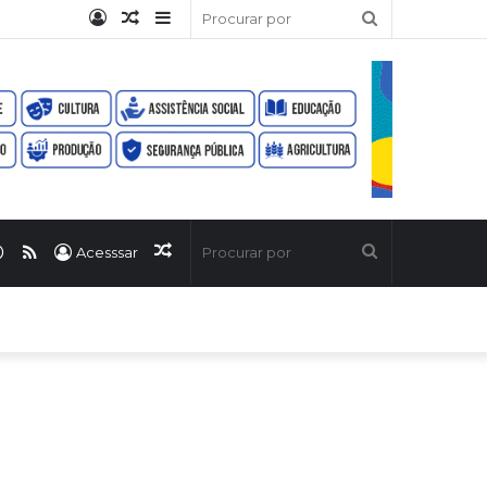
Entrar
Artigo
Barra
Procurar
aleatório
Lateral
por
ook
uTube
WhatsApp
RSS
Artigo
Procurar
Acesssar
aleatório
por