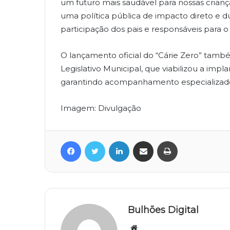
um futuro mais saudável para nossas crian
uma política pública de impacto direto e d
participação dos pais e responsáveis para 
O lançamento oficial do “Cárie Zero” també
Legislativo Municipal, que viabilizou a imp
garantindo acompanhamento especializado
Imagem: Divulgação
Facebook
Twitter
Linkedin
Compartilhar via e-mail
Imprimir
Bulhões Digital
Website