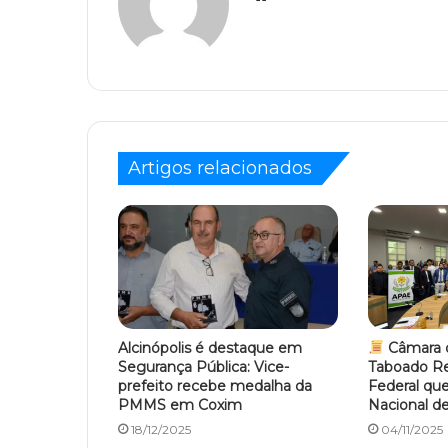
Artigos relacionados
Alcinópolis é destaque em
Câmara d
Segurança Pública: Vice-
Taboado Re
prefeito recebe medalha da
Federal que 
PMMS em Coxim
Nacional d
18/12/2025
04/11/2025