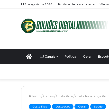
Política de privacidade
Webma
5 de agosto de 2026
Início
Canais
Política
Geral
Esport
Início
/
Canais
/
Costa Rica
/
Costa Rica lança Pro
Costa Rica
Destaques
Geral
Saúde