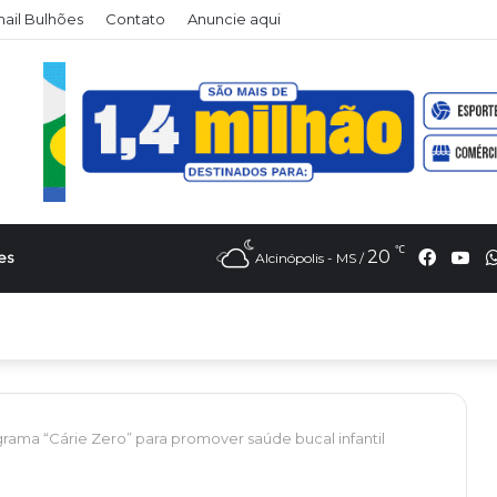
il Bulhões
Contato
Anuncie aqui
℃
Faceb
Yo
20
es
Alcinópolis - MS /
grama “Cárie Zero” para promover saúde bucal infantil