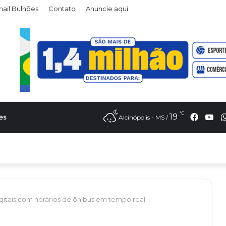
il Bulhões
Contato
Anuncie aqui
℃
Faceb
Yo
19
es
Alcinópolis - MS /
gitais com horários de ônibus em tempo real