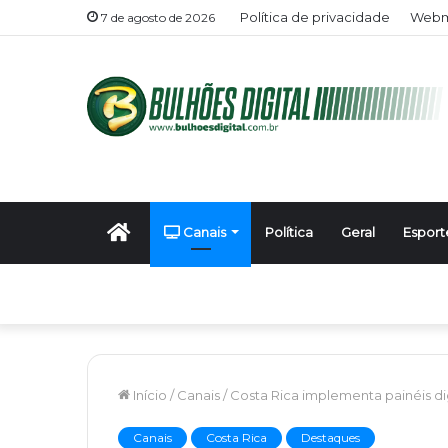
Política de privacidade
Webma
7 de agosto de 2026
Início
Canais
Política
Geral
Esport
Início
/
Canais
/
Costa Rica implementa painéis di
Canais
Costa Rica
Destaques