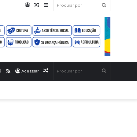
Entrar
Artigo
Barra
Procurar
aleatório
Lateral
por
ook
uTube
WhatsApp
RSS
Artigo
Procurar
Acesssar
aleatório
por