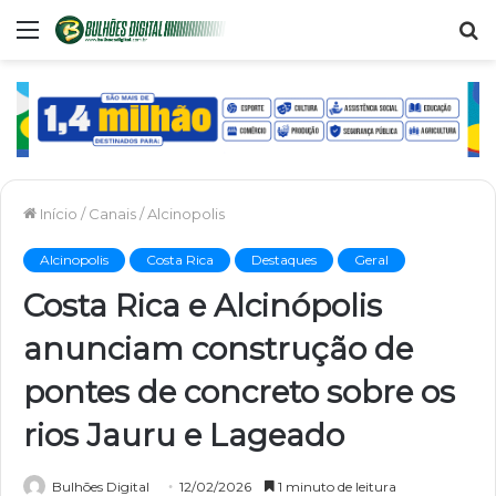
Menu
P
p
Início
/
Canais
/
Alcinopolis
Alcinopolis
Costa Rica
Destaques
Geral
Costa Rica e Alcinópolis
anunciam construção de
pontes de concreto sobre os
rios Jauru e Lageado
Bulhões Digital
12/02/2026
1 minuto de leitura