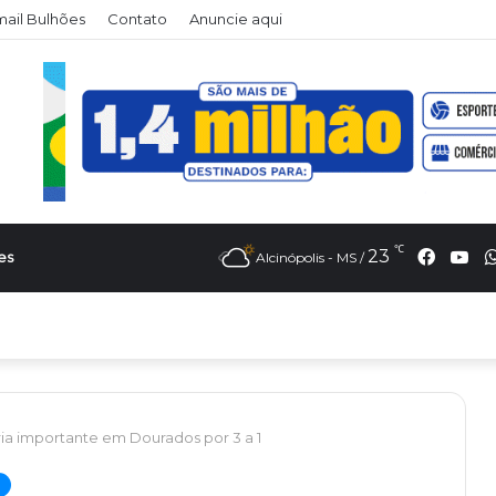
ail Bulhões
Contato
Anuncie aqui
℃
Faceb
Yo
23
es
Alcinópolis - MS /
ria importante em Dourados por 3 a 1