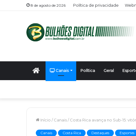
Política de privacidade
Webm
8 de agosto de 2026
Início
Canais
Política
Geral
Esport
Início
/
Canais
/
Costa Rica avança no Sub-15: vitó
Canais
Costa Rica
Destaques
Esportes