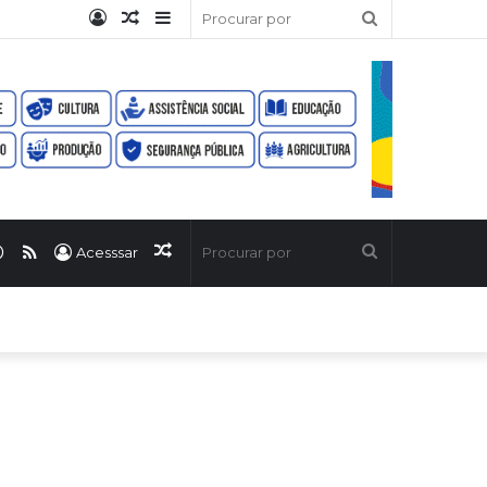
Entrar
Artigo
Barra
Procurar
aleatório
Lateral
por
ook
uTube
WhatsApp
RSS
Artigo
Procurar
Acesssar
aleatório
por