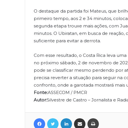
O destaque da partida foi Mateus, que brilh
primeiro tempo, aos 2 e 34 minutos, coloc
segunda etapa trouxe mais ações, com Jua
minutos. O Ubiratan, em busca de reação, 
suficiente para evitar a derrota.
Com esse resultado, o Costa Rica leva uma
no próximo sábado, 2 de novembro de 2024 (
pode se classificar mesmo perdendo por at
precisa reverter a situação para seguir na 
confronto, onde a garotada mostrará mais u
Fonte:
ASSECOM / PMCR
Autor:
Silvestre de Castro – Jornalista e Radia
Facebook
Twitter
Linkedin
Compartilhar via e-mail
Imprimir