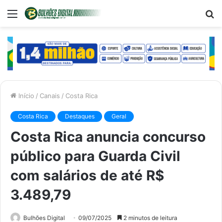
Menu
P
p
Início
/
Canais
/
Costa Rica
Costa Rica
Destaques
Geral
Costa Rica anuncia concurso
público para Guarda Civil
com salários de até R$
3.489,79
Bulhões Digital
09/07/2025
2 minutos de leitura