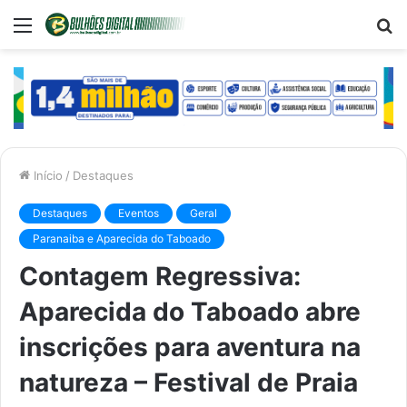
Menu
P
p
Início
/
Destaques
Destaques
Eventos
Geral
Paranaiba e Aparecida do Taboado
Contagem Regressiva:
Aparecida do Taboado abre
inscrições para aventura na
natureza – Festival de Praia