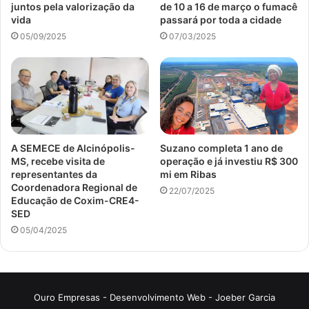
juntos pela valorização da
de 10 a 16 de março o fumacê
vida
passará por toda a cidade
05/09/2025
07/03/2025
A SEMECE de Alcinópolis-
Suzano completa 1 ano de
MS, recebe visita de
operação e já investiu R$ 300
representantes da
mi em Ribas
Coordenadora Regional de
22/07/2025
Educação de Coxim-CRE4-
SED
05/04/2025
Ouro Empresas
- Desenvolvimento Web -
Joeber Garcia