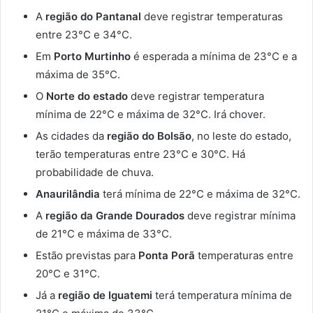
A
região do Pantanal
deve registrar temperaturas
entre 23°C e 34°C.
Em
Porto Murtinho
é esperada a mínima de 23°C e a
máxima de 35°C.
O
Norte do estado
deve registrar temperatura
mínima de 22°C e máxima de 32°C. Irá chover.
As cidades da
região do Bolsão
, no leste do estado,
terão temperaturas entre 23°C e 30°C. Há
probabilidade de chuva.
Anaurilândia
terá mínima de 22°C e máxima de 32°C.
A
região da Grande Dourados
deve registrar mínima
de 21°C e máxima de 33°C.
Estão previstas para
Ponta Porã
temperaturas entre
20°C e 31°C.
Já a
região de Iguatemi
terá temperatura mínima de