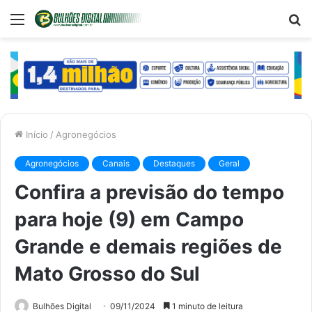
Menu
P
p
Início
/
Agronegócios
Agronegócios
Canais
Destaques
Geral
Confira a previsão do tempo
para hoje (9) em Campo
Grande e demais regiões de
Mato Grosso do Sul
Bulhões Digital
09/11/2024
1 minuto de leitura