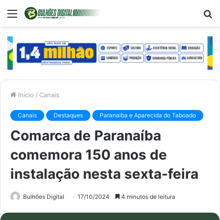
Menu
P
p
Início
/
Canais
Canais
Destaques
Paranaiba e Aparecida do Taboado
Comarca de Paranaíba
comemora 150 anos de
instalação nesta sexta-feira
Bulhões Digital
17/10/2024
4 minutos de leitura