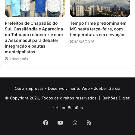
Prefeitos de Chapadão do
Tempo firme predomina em
Sul, Cassilândia e Aparecida
MS nesta terça-feira, com
do Taboado reúnem-se com
temperaturas em elevação
a Assomasul para debater
30/06/2026
integração e pautas
municipalistas
6 dias atrás
Ouro Empresas
- Desenvolvimento Web -
Joeber Garcia
© Copyright 2026, Todos os direitos reservados |
Bulhões Digital
-
Hilton Bulhões
Facebook
YouTube
WhatsApp
RSS