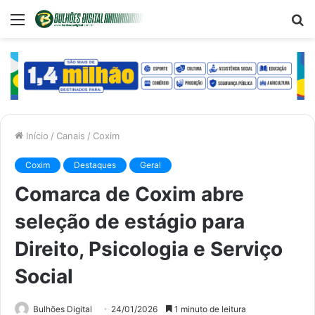
Menu
P
p
Início
/
Canais
/
Coxim
Coxim
Destaques
Geral
Comarca de Coxim abre
seleção de estágio para
Direito, Psicologia e Serviço
Social
Bulhões Digital
24/01/2026
1 minuto de leitura