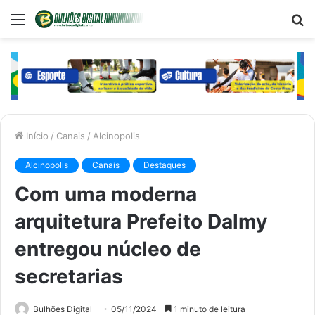
Menu
P
p
Início
/
Canais
/
Alcinopolis
Alcinopolis
Canais
Destaques
Com uma moderna
arquitetura Prefeito Dalmy
entregou núcleo de
secretarias
Bulhões Digital
05/11/2024
1 minuto de leitura