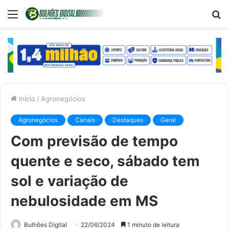
Menu
P
p
Início
/
Agronegócios
Agronegócios
Canais
Destaques
Geral
Com previsão de tempo
quente e seco, sábado tem
sol e variação de
nebulosidade em MS
Bulhões Digital
22/06/2024
1 minuto de leitura