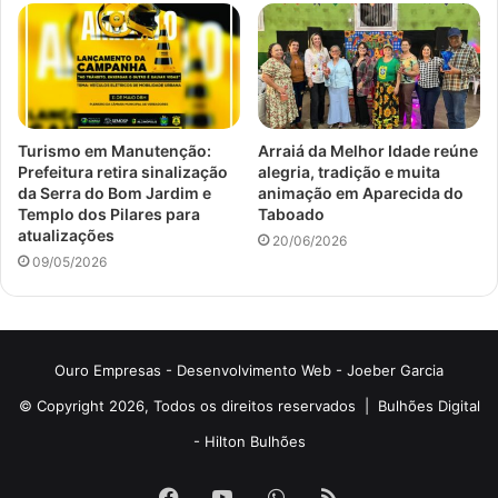
Turismo em Manutenção:
Arraiá da Melhor Idade reúne
Prefeitura retira sinalização
alegria, tradição e muita
da Serra do Bom Jardim e
animação em Aparecida do
Templo dos Pilares para
Taboado
atualizações
20/06/2026
09/05/2026
Ouro Empresas
- Desenvolvimento Web -
Joeber Garcia
© Copyright 2026, Todos os direitos reservados |
Bulhões Digital
-
Hilton Bulhões
Facebook
YouTube
WhatsApp
RSS