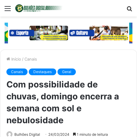
Menu
P
p
Início
/
Canais
Canais
Destaques
Geral
Com possibilidade de
chuvas, domingo encerra a
semana com sol e
nebulosidade
Bulhões Digital
24/03/2024
1 minuto de leitura