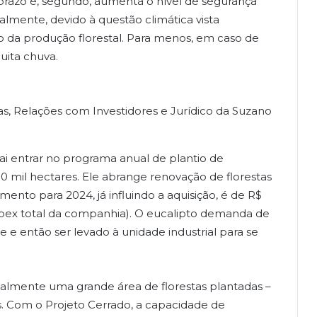
razo e, segundo, aumenta o nível de segurança
almente, devido à questão climática vista
o da produção florestal. Para menos, em caso de
uita chuva.
as, Relações com Investidores e Jurídico da Suzano
ai entrar no programa anual de plantio de
00 mil hectares. Ele abrange renovação de florestas
mento para 2024, já influindo a aquisição, é de R$
capex total da companhia). O eucalipto demanda de
te e então ser levado à unidade industrial para se
almente uma grande área de florestas plantadas –
. Com o Projeto Cerrado, a capacidade de