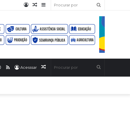
Entrar
Artigo
Barra
Procurar
aleatório
Lateral
por
ook
uTube
WhatsApp
RSS
Artigo
Procurar
Acesssar
aleatório
por