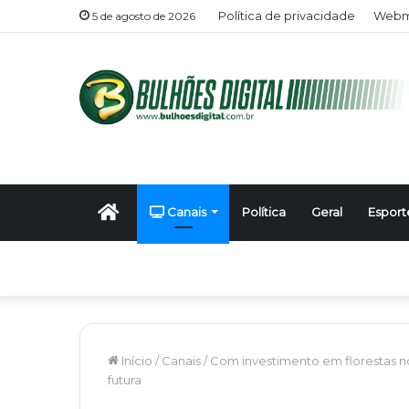
Política de privacidade
Webma
5 de agosto de 2026
Início
Canais
Política
Geral
Esport
Início
/
Canais
/
Com investimento em florestas n
futura