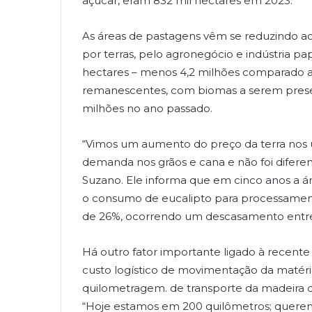
açúcar, eram 832 mil hectares em 2023.
As áreas de pastagens vêm se reduzindo ao 
por terras, pelo agronegócio e indústria 
hectares – menos 4,2 milhões comparado a a
remanescentes, com biomas a serem preser
milhões no ano passado.
“Vimos um aumento do preço da terra nos úl
demanda nos grãos e cana e não foi diferen
Suzano. Ele informa que em cinco anos a ár
o consumo de eucalipto para processament
de 26%, ocorrendo um descasamento entre
Há outro fator importante ligado à recente
custo logístico de movimentação da matéri
quilometragem. de transporte da madeira de
“Hoje estamos em 200 quilômetros; queremo