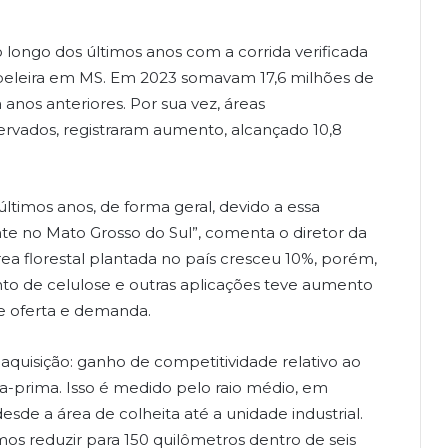
longo dos últimos anos com a corrida verificada
papeleira em MS. Em 2023 somavam 17,6 milhões de
nos anteriores. Por sua vez, áreas
vados, registraram aumento, alcançado 10,8
timos anos, de forma geral, devido a essa
te no Mato Grosso do Sul”, comenta o diretor da
ea florestal plantada no país cresceu 10%, porém,
o de celulose e outras aplicações teve aumento
 oferta e demanda.
 aquisição: ganho de competitividade relativo ao
a-prima. Isso é medido pelo raio médio, em
sde a área de colheita até a unidade industrial.
s reduzir para 150 quilômetros dentro de seis