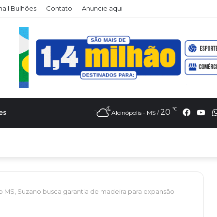
il Bulhões
Contato
Anuncie aqui
℃
Faceb
Yo
20
es
Alcinópolis - MS /
o MS, Suzano busca garantia de madeira para expansão