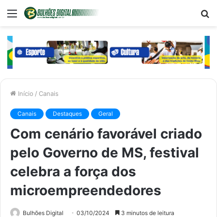
Menu
P
p
Início
/
Canais
Canais
Destaques
Geral
Com cenário favorável criado
pelo Governo de MS, festival
celebra a força dos
microempreendedores
Bulhões Digital
03/10/2024
3 minutos de leitura