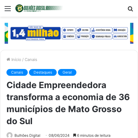
Menu
P
p
Início
/
Canais
Canais
Destaques
Geral
Cidade Empreendedora
transforma a economia de 36
municípios de Mato Grosso
do Sul
Bulhões Digital
08/06/2024
6 minutos de leitura