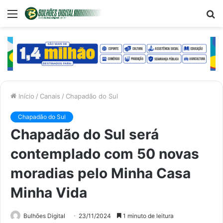
Menu
P
p
Início
/
Canais
/
Chapadão do Sul
Chapadão do Sul
Chapadão do Sul será
contemplado com 50 novas
moradias pelo Minha Casa
Minha Vida
Bulhões Digital
23/11/2024
1 minuto de leitura