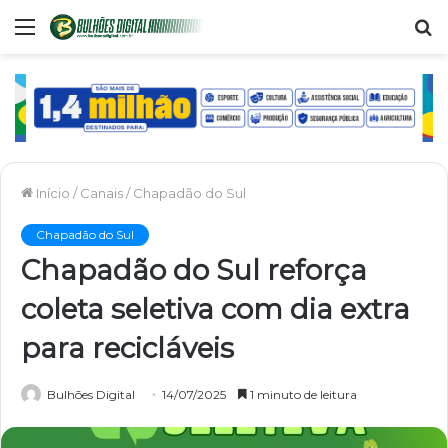
Menu
P
p
Início
/
Canais
/
Chapadão do Sul
Chapadão do Sul
Chapadão do Sul reforça
coleta seletiva com dia extra
para recicláveis
Bulhões Digital
14/07/2025
1 minuto de leitura