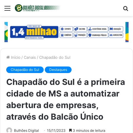
Menu
P
p
Início
/
Canais
/
Chapadão do Sul
Chapadão do Sul
Destaques
Chapadão do Sul é a primeira
cidade de MS a automatizar
abertura de empresas,
através do Balcão Único
Bulhões Digital
15/11/2023
3 minutos de leitura