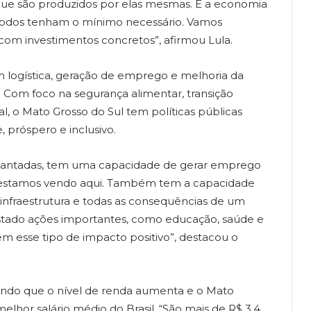
que são produzidos por elas mesmas. É a economia
e todos tenham o mínimo necessário. Vamos
om investimentos concretos”, afirmou Lula.
logística, geração de emprego e melhoria da
 Com foco na segurança alimentar, transição
al, o Mato Grosso do Sul tem políticas públicas
, próspero e inclusivo.
s plantadas, tem uma capacidade de gerar emprego
s estamos vendo aqui. Também tem a capacidade
infraestrutura e todas as consequências de um
tado ações importantes, como educação, saúde e
m esse tipo de impacto positivo”, destacou o
ndo que o nível de renda aumenta e o Mato
elhor salário médio do Brasil. “São mais de R$ 3,4