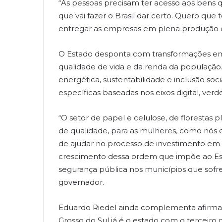
“As pessoas precisam ter acesso aos bens 
que vai fazer o Brasil dar certo. Quero qu
entregar as empresas em plena produção c
O Estado desponta com transformações em 
qualidade de vida e da renda da população.
energética, sustentabilidade e inclusão soci
específicas baseadas nos eixos digital, verde
“O setor de papel e celulose, de floresta
de qualidade, para as mulheres, como nó
de ajudar no processo de investimento em 
crescimento dessa ordem que impõe ao Es
segurança pública nos municípios que sofre
governador.
Eduardo Riedel ainda complementa afirma
Grosso do Sul já é o estado com o terceiro m