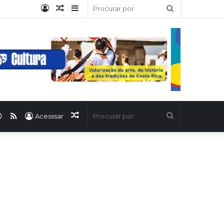
Entrar
Artigo
Barra
Procurar
aleatório
Lateral
por
ook
uTube
WhatsApp
RSS
Artigo
Procurar
Acesssar
aleatório
por