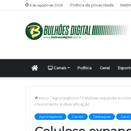
Política de privacidade
Webma
6 de agosto de 2026
Início
Canais
Política
Geral
Esport
Início
/
Agronegócios
/
Celulose expande econom
crescimento e diversificação
Agronegócios
Canais
Destaques
Geral