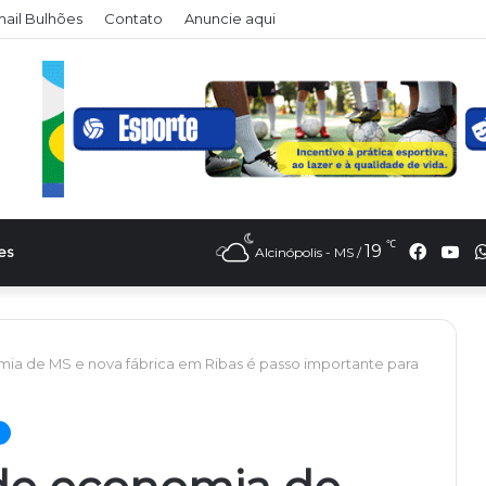
il Bulhões
Contato
Anuncie aqui
℃
Faceb
Yo
19
es
Alcinópolis - MS /
ia de MS e nova fábrica em Ribas é passo importante para