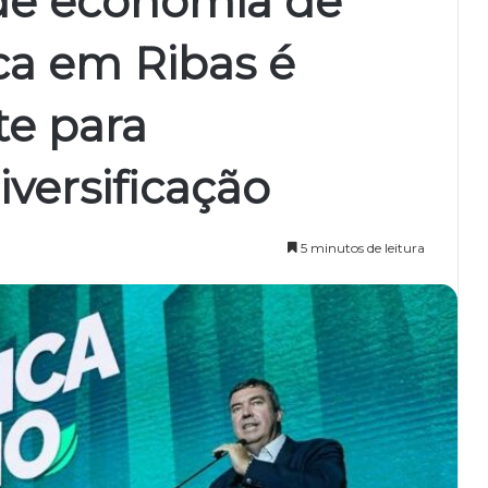
de economia de
ca em Ribas é
te para
iversificação
5 minutos de leitura