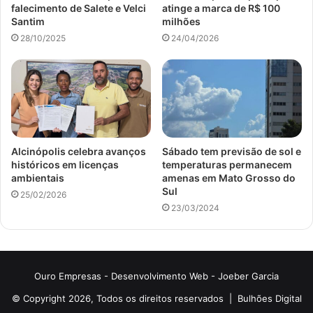
falecimento de Salete e Velci
atinge a marca de R$ 100
Santim
milhões
28/10/2025
24/04/2026
Alcinópolis celebra avanços
Sábado tem previsão de sol e
históricos em licenças
temperaturas permanecem
ambientais
amenas em Mato Grosso do
Sul
25/02/2026
23/03/2024
Ouro Empresas
- Desenvolvimento Web -
Joeber Garcia
© Copyright 2026, Todos os direitos reservados |
Bulhões Digital