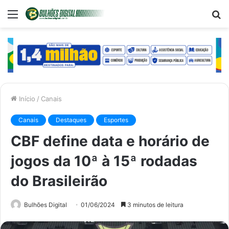
Menu
P
p
Início
/
Canais
Canais
Destaques
Esportes
CBF define data e horário de
jogos da 10ª à 15ª rodadas
do Brasileirão
Bulhões Digital
01/06/2024
3 minutos de leitura