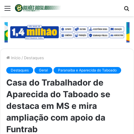
Menu
P
p
Início
/
Destaques
Destaques
Geral
Paranaiba e Aparecida do Taboado
Casa do Trabalhador de
Aparecida do Taboado se
destaca em MS e mira
ampliação com apoio da
Funtrab